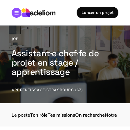
Accéder au contenu principal
Lancer un projet
JOB
Assistant·e chef·fe de
projet en stage /
apprentissage
APPRENTISSAGE
·
STRASBOURG (67)
Le poste
Ton rôle
Tes missions
On recherche
Notre propo