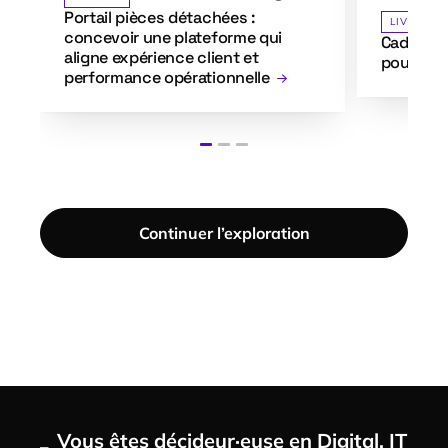
Portail pièces détachées :
LIVRE BL
concevoir une plateforme qui
Cadrer vo
aligne expérience client et
pour évit
performance opérationnelle
Continuer l’exploration
Vous êtes décideur·euse en Digital, IT