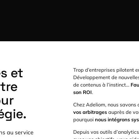
s et
Trop d’entreprises pilotent e
Développement de nouvelles 
tre
de contenus à l’instinct…
Fau
son ROI
.
our
Chez Adeliom, nous savons c
égie.
vos arbitrages
auprès de vos
pourquoi
nous intégrons sy
ns au service
Depuis vos outils d’analytic