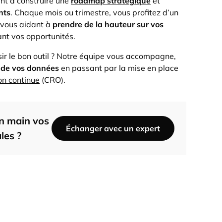
ent à construire une
roadmap stratégique
et
nts
. Chaque mois ou trimestre, vous profitez d’un
 vous aidant à
prendre de la hauteur sur vos
lant vos opportunités.
sir le bon outil ? Notre équipe vous accompagne,
 de vos données
en passant par la mise en place
on continue
(CRO).
en main vos
Échanger avec un expert
les ?