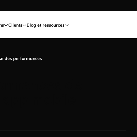
ns
Clients
Blog et ressources
se des performances
formances de
u app mobile