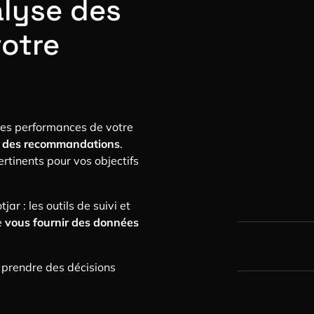
alyse des
Installation
otre
Notre collabor
vos outils d’a
habitudes, no
qu’il s’agisse
Il est déjà pos
des performances de votre
avec un outil 
ion des recommandations
.
n’ont pas de gr
ertinents pour vos objectifs
secteur de la d
l’aéronautique
solutions 100%
ar : les outils de suivi et
e
vous fournir des données
Suivis régul
 prendre des décisions
Prêt à creuser
Pilotage str
pouvons instaur
mensuels / tri