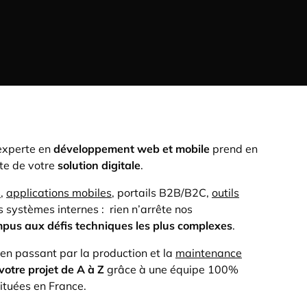
experte en
développement web et mobile
prend en
te de votre
solution digitale
.
s
,
applications mobiles
, portails B2B/B2C,
outils
 systèmes internes : rien n’arrête nos
mpus aux
défis techniques les plus complexes
.
, en passant par la production et la
maintenance
votre projet de A à Z
grâce à une équipe 100%
ituées en France.