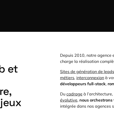
Depuis 2010, notre agence 
charge la réalisation complè
b et
Sites de génération de lead
métiers
,
interconnexion
à vos
développeurs full-stack
,
ro
re,
Du
cadrage
à l’architecture
njeux
évolutive
,
nous orchestrons 
intégrée dans nos agences s