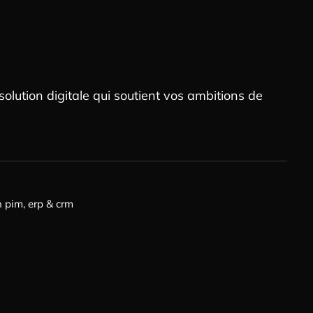
t web
-mesure
solution digitale qui soutient vos ambitions de
n pim, erp & crm