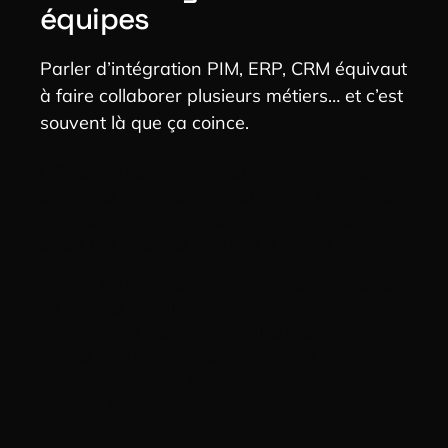
équipes
Parler d’intégration PIM, ERP, CRM équivaut
à faire collaborer plusieurs métiers… et c’est
souvent là que ça coince.
L’IT pense techno, le marketing pense usage, le
commerce pense résultats et chacun défend ses
urgences, sa vision et ses besoins, comme si
c’était une évidence pour tout le monde.
Chacun détient une vérité, visualise une facette
du projet et au milieu,
les contraintes
s’accumulent
: temps, faisabilité technique,
budget…
Au final :
difficile de prendre des
décisions éclairées. Notre rôle dans tout ça ?
Créer du lien et du sens.
Associant
collaboration et
coordination
,
nous