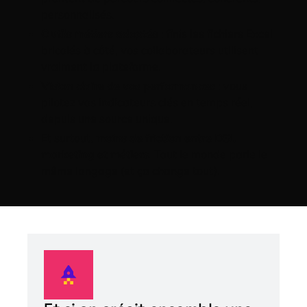
personnalisés.
O
utils métiers adoptés
: finis les fichiers Excel
bricolés à côté, vos collaborateurs utilisent
vraiment la plateforme.
V
ision claire de vos performances
: vous
pilotez vos indicateurs clés en temps réel,
depuis une source unique.
Et surtout,
moins de friction entre DSI,
marketing et métiers
. Tout le monde parle le
même langage (et ça change tout).