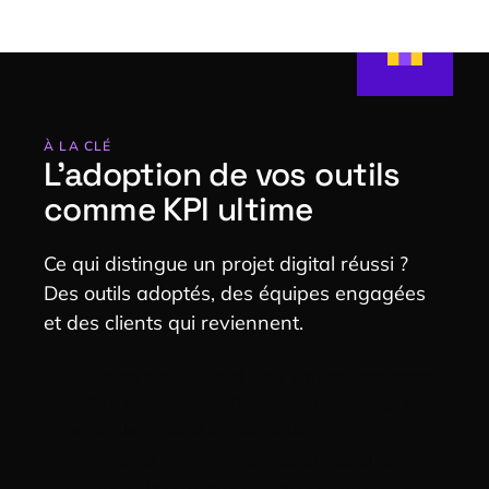
À LA CLÉ
L’adoption de vos outils
comme KPI ultime
Ce qui distingue un projet digital réussi ?
Des outils adoptés, des équipes engagées
et des clients qui reviennent.
M
eilleure productivité
: vos équipes accèdent
enfin à des données fiables, centralisées, sans
ressaisie ni perte d’information.
E
xpérience client fluide
: vos utilisateurs
profitent de parcours connectés, cohérents,