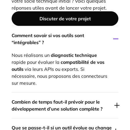
votre socle technique initial ? Voici quelques
réponses utiles avant de lancer votre projet.
Discuter de votre projet
Comment savoir si vos outils sont
“intégrables” ?
Nous réalisons un
diagnostic technique
rapide pour évaluer la
compatibilité de vos
outils
via leurs APIs ou exports. Si
nécessaire, nous proposons des connecteurs
sur mesure.
Combien de temps faut-il prévoir pour le
développement d’une solution complète ?
Selon la complexité de vos flux et de vos
Que se passe-t-il si un outil évolue ou change
besoins de fonctionnalités, cela peut varier.