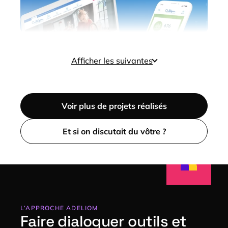
Afficher les suivantes
3
sur 27 réalisations affichées
Voir plus de projets réalisés
Et si on discutait du vôtre ?
Culligan
Concevoir le
site e-commerce
et
augmenter le taux de conversion en
continu
L’APPROCHE ADELIOM
Faire dialoguer outils et
E-COMMERCE
TRAITEMENT DE L’EAU