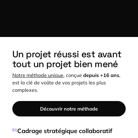
concevons
la solution sur-mesure, adoptée et
performante
,
qui
sécurise vos équipes et vos
parcours utilisateurs
à chaque étape clé.
Un projet réussi est avant
tout un projet bien mené
Notre méthode unique
, conçue
depuis +16 ans
,
est la clé de voûte de vos projets les plus
complexes.
Découvrir notre méthode
Cadrage stratégique collaboratif
01