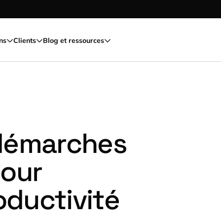
ns
Clients
Blog et ressources
s démarches
pour
oductivité