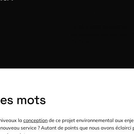
confiance en n
du site vitrine
Derrière cette appellation :
u
de
recyclage des déchets P
fin 2019.
ues mots
 niveaux la
conception
de ce projet environnemental aux enje
nouveau service ? Autant de points que nous avons éclairci p