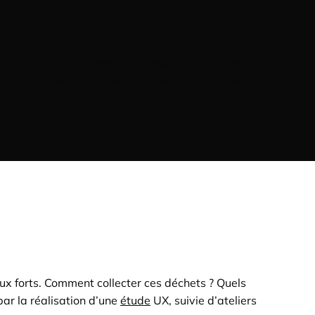
ous déléguant la création
 Knauf Circular.
ne plateforme informative
consacrée à l’opération
SE
(polystyrène expansé) menée par Knauf depuis
ux forts. Comment collecter ces déchets ? Quels
ar la réalisation d’une
étude
UX, suivie d’ateliers