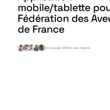
mobile/tablette pou
Fédération des Ave
de France
Une équipe dédiée vous répond