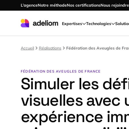
L’agence
Notre méthode
Nos certifications
Nous rejoindre
Accéder au contenu principal
Expertises
Technologies
Solutio
Accueil
Réalisations
Fédération des Aveugles de Fra
FÉDÉRATION DES AVEUGLES DE FRANCE
Simuler les dé
visuelles avec
expérience im