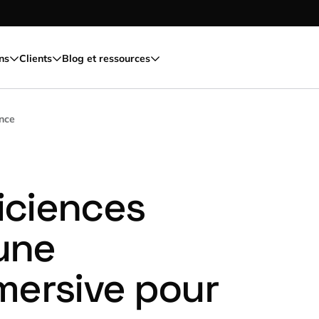
ns
Clients
Blog et ressources
nce
ficiences
 une
mersive pour