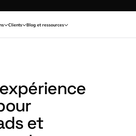
ns
Clients
Blog et ressources
 expérience
pour
ads et