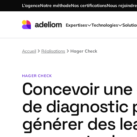
L’agence
Notre méthode
Nos certifications
Nous rejoindre
Accéder au contenu principal
Expertises
Technologies
Solutio
Accueil
Réalisations
Hager Check
HAGER CHECK
Concevoir une
de diagnostic 
générer des le